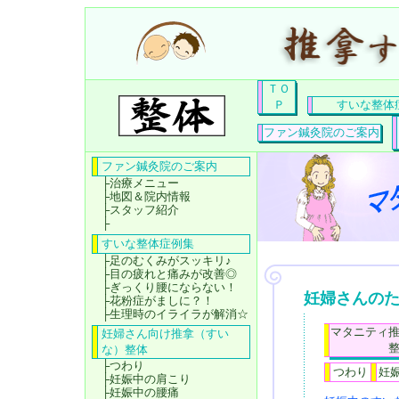
ＴＯ
Ｐ
すいな整体
ファン鍼灸院のご案内
ファン鍼灸院のご案内
├
治療メニュー
├
地図＆院内情報
├
スタッフ紹介
├
すいな整体症例集
├
足のむくみがスッキリ♪
├
目の疲れと痛みが改善◎
├
ぎっくり腰にならない！
妊婦さんの
├
花粉症がましに？！
├
生理時のイライラが解消☆
マタニティ
妊婦さん向け推拿（すい
な）整体
├
つわり
つわり
妊
├
妊娠中の肩こり
├
妊娠中の腰痛