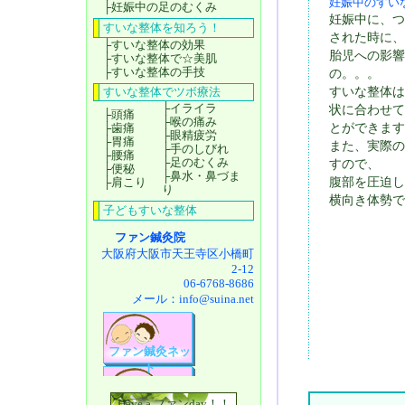
妊娠中のすい
├
妊娠中の足のむくみ
妊娠中に、つ
すいな整体を知ろう！
された時に、
├
すいな整体の効果
胎児への影響
├
すいな整体で☆美肌
├
すいな整体の手技
の。。。
すいな整体でツボ療法
すいな整体は
├
イライラ
状に合わせて
├
頭痛
├
喉の痛み
├
歯痛
とができます
├
眼精疲労
├
胃痛
また、実際の
├
手のしびれ
├
腰痛
├
足のむくみ
すので、
├
便秘
├
鼻水・鼻づま
├
肩こり
腹部を圧迫し
り
横向き体勢で
子どもすいな整体
ファン鍼灸院
大阪府大阪市天王寺区小橋町
2-12
06-6768-8686
メール：
info@suina.net
ファン鍼灸ネッ
ト
Have a ファンday！！