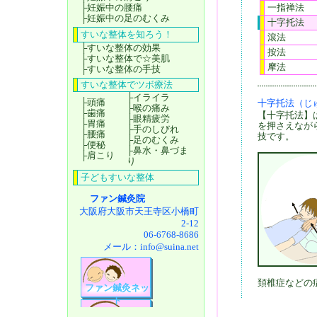
├
妊娠中の腰痛
一指禅法
├
妊娠中の足のむくみ
十字托法
すいな整体を知ろう！
滾法
├
すいな整体の効果
按法
├
すいな整体で☆美肌
摩法
├
すいな整体の手技
すいな整体でツボ療法
├
イライラ
├
頭痛
十字托法（じ
├
喉の痛み
├
歯痛
【十字托法】
├
眼精疲労
├
胃痛
を押さえなが
├
手のしびれ
├
腰痛
技です。
├
足のむくみ
├
便秘
├
鼻水・鼻づま
├
肩こり
り
子どもすいな整体
ファン鍼灸院
大阪府大阪市天王寺区小橋町
2-12
06-6768-8686
メール：
info@suina.net
頚椎症などの
ファン鍼灸ネッ
ト