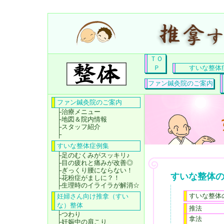
ＴＯ
Ｐ
すいな整体
ファン鍼灸院のご案内
ファン鍼灸院のご案内
├
治療メニュー
├
地図＆院内情報
├
スタッフ紹介
├
すいな整体症例集
├
足のむくみがスッキリ♪
├
目の疲れと痛みが改善◎
├
ぎっくり腰にならない！
すいな整体
├
花粉症がましに？！
├
生理時のイライラが解消☆
すいな整体
妊婦さん向け推拿（すい
な）整体
推法
├
つわり
拿法
├
妊娠中の肩こり